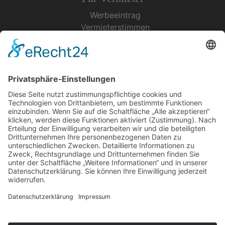
Werbeeintrag
Vermieterstimmen
Erfolgreich Vermieten
Service & Tipps
Urlaubsservice
Bücher, Karten & CD's
Ihre Anreise
Wetter
Links
Nutzungsbedingungen
Impressum
Datenschutz
Rennsteig.de
Sachsen-Anhalt.info