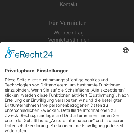
Kontakt
Für Vermieter
Werbeeintrag
Vermieterstimmen
Erfolgreich Vermieten
Service & Tipps
Urlaubsservice
Bücher, Karten & CD's
Ihre Anreise
Wetter
Links
Nutzungsbedingungen
Impressum