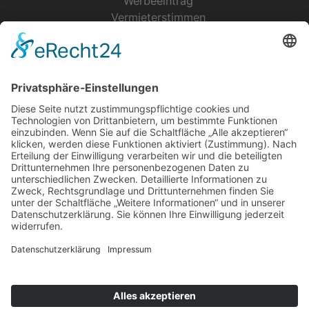
Werbeeintrag
Vermieterstimmen
Erfolgreich Vermieten
Service & Tipps
Urlaubsservice
Bücher, Karten & CD's
Ihre Anreise
Wetter
Links
Nutzungsbedingungen
Impressum
Datenschutz
Rennsteig.de
Sachsen-Anhalt.info
Reiseoasen.de