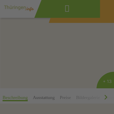
Wonach suchen
Sie?
+ 13
Beschreibung
Ausstattung
Preise
Bildergalerie
Kont