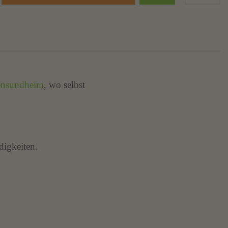
ensundheim
, wo selbst
digkeiten.