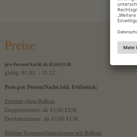
Preise
pro Person/Nacht ab 43,00 EUR
gültig: 01.01. - 31.12.
Preis pro Person/Nacht inkl. Frühstück:
Zimmer ohne Balkon
Doppelzimmer: ab 45,00 EUR
Dreibettzimmer: ab 43,00 EUR
Rhö­ner Son­nen­schein­zim­mer mit Bal­kon