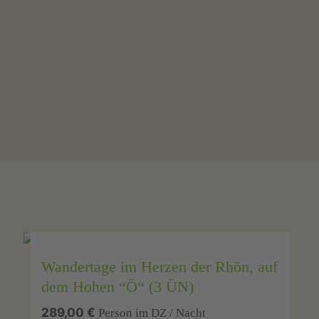
Wandertage im Herzen der Rhön, auf
dem Hohen “Ö“ (3 ÜN)
289,00 €
Person im DZ / Nacht