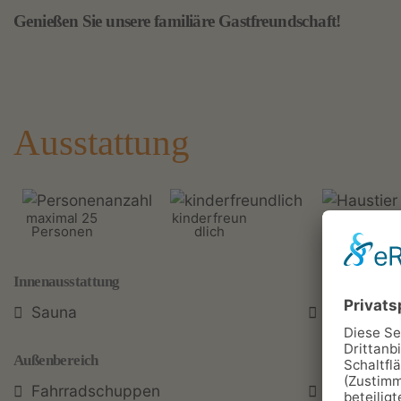
Genießen Sie unsere familiäre Gastfreundschaft!
Ausstattung
maximal 25
kinderfreun
Haustiere
Personen
dlich
erlaubt
Innenausstattung
Sauna
Wellnessb
Außenbereich
Fahrradschuppen
Biergarte