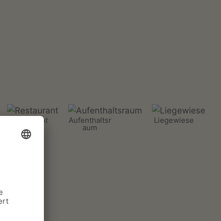
Restaurant
Aufenthaltsr
Liegewiese
aum