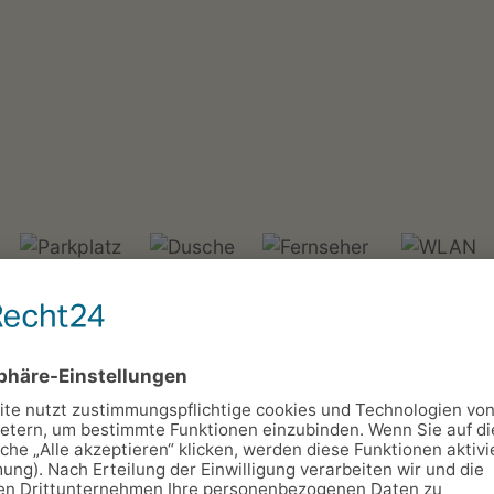
Parkplatz
Dusche
TV
WLAN
ereich
n