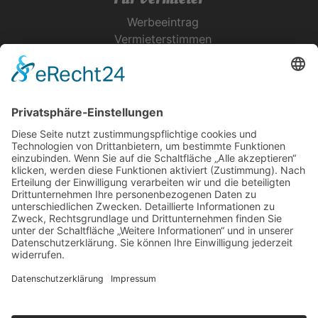
Werbeeintrag
Vermieterstimmen
Erfolgreich Vermieten
Service & Tipps
Urlaubsservice
Bücher, Karten & CD's
Ihre Anreise
Wetter
Links
Nutzungsbedingungen
Impressum
Datenschutz
Rennsteig.de
Sachsen-Anhalt.info