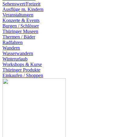
Sehenswert/Freizeit
Ausflüge m. Kindern
Veranstaltungen
Konzerte & Events
Burgen / Schlösser
Thüringer Museen
Thermen / Bäder
Radfahren
Wandern
Wasserwandern
Winterurlaub
Workshops & Kurse
Thüringer Produkte
Einkaufen / Shoppen