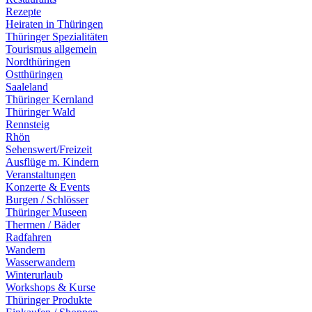
Rezepte
Heiraten in Thüringen
Thüringer Spezialitäten
Tourismus allgemein
Nordthüringen
Ostthüringen
Saaleland
Thüringer Kernland
Thüringer Wald
Rennsteig
Rhön
Sehenswert/Freizeit
Ausflüge m. Kindern
Veranstaltungen
Konzerte & Events
Burgen / Schlösser
Thüringer Museen
Thermen / Bäder
Radfahren
Wandern
Wasserwandern
Winterurlaub
Workshops & Kurse
Thüringer Produkte