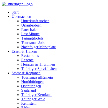
Start
Übernachten
Unterkunft suchen
Urlaubsideen
Pauschalen
Last Minute
Tagungshotels
Tourismus-Jobs
Nachfolger Marktplatz
Essen & Trinken
Restaurants
Rezepte
Heiraten in Thüringen
Thüringer Spezialitäten
Städte & Regionen
Tourismus allgemein
Nordthüringen
Ostthüringen
Saaleland
Thüringer Kernland
Thüringer Wald
Rennsteig
Rhön