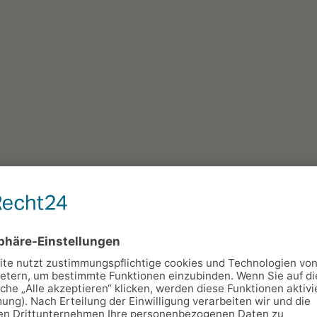
Dusche
TV
WLAN
Frühstücksr
aum