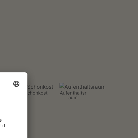
Schonkost
Aufenthaltsr
aum