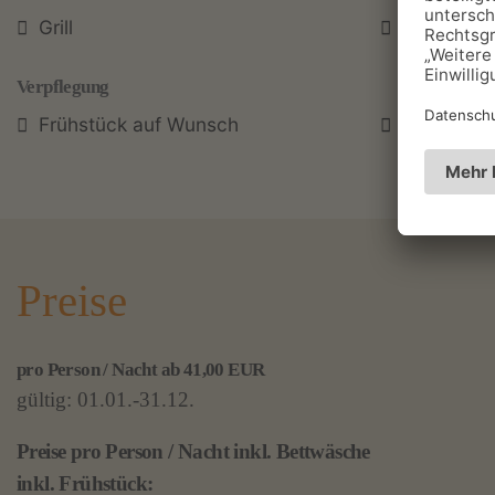
Grill
Spielplatz
Verpflegung
Frühstück auf Wunsch
Halbpensi
Preise
pro Person / Nacht ab 41,00 EUR
gültig: 01.01.-31.12.
Preise pro Person / Nacht inkl. Bettwäsche
inkl. Frühstück: