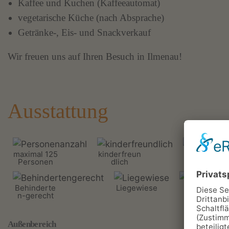
Kaffee und Kuchen (Kaffeeautomat)
vegetarische Küche (nach Absprache)
Getränke-, Eis- und Snackverkauf
Wir freuen uns auf Ihren Besuch in Ilmenau!
Ausstattung
maximal 125
kinderfreun
Parkplatz
Personen
dlich
Behinderte
Liegewiese
Spielplatz
n-gerecht
Außenbereich