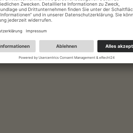
Tischtennis
on
Vollpension