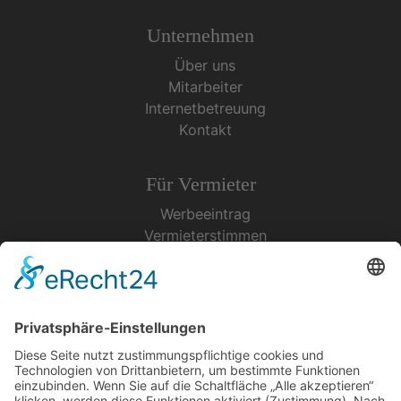
Unternehmen
Über uns
Mitarbeiter
Internetbetreuung
Kontakt
Für Vermieter
Werbeeintrag
Vermieterstimmen
Erfolgreich Vermieten
Service & Tipps
Urlaubsservice
Bücher, Karten & CD's
Ihre Anreise