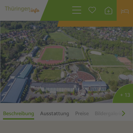
Wonach suchen
Sie?
+ 13
Beschreibung
Ausstattung
Preise
Bildergalerie
Fr