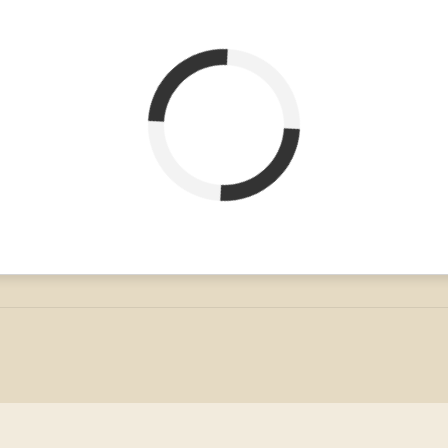
ar
belegt