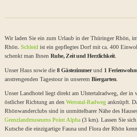
Wir laden Sie ein zum Urlaub in der Thüringer Rhön, im 
Rhön.
Schleid
ist ein gepflegtes Dorf mit ca. 400 Einwo
schenkt man Ihnen
Ruhe, Zeit und Herzlichkeit
.
Unser Haus sowie die
8 Gästezimmer
und
1 Ferienwoh
anstrengenden Tagestour in unserem
Biergarten
.
Unser Landhotel liegt direkt am Ulstertalradweg, der i
östlicher Richtung an den
Werratal-Radweg
anknüpft. Da
Rhönwanderclubs sind in unmittelbarer Nähe des Hauses
Grenzlandmuseums Point Alpha
(3 km). Lassen Sie sich
Kutsche die einzigartige Fauna und Flora der Rhön ken