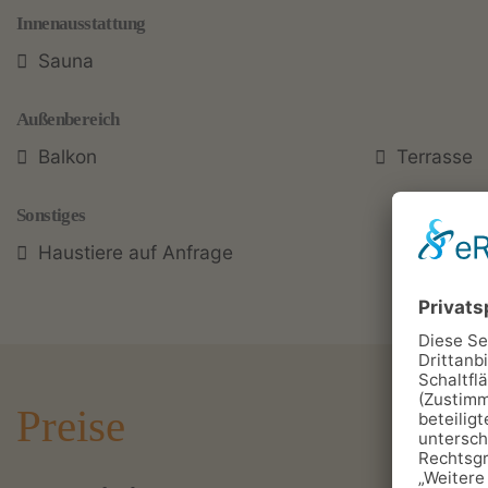
Innenausstattung
Sauna
Außenbereich
Balkon
Terrasse
Sonstiges
Haustiere auf Anfrage
Preise