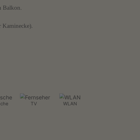
n Balkon.
r Kaminecke).
che
TV
WLAN