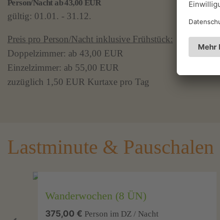
Person/Nacht ab 43,00 EUR
gültig: 01.01. - 31.12.
Preis pro Person/Nacht inklusive Frühstück:
Doppelzimmer: ab 43,00 EUR
Einzelzimmer: ab 55,00 EUR
zuzüglich 1,50 EUR Kurtaxe pro Tag
Lastminute & Pauschalen
Wanderwochen (8 ÜN)
375,00 €
Person im DZ / Nacht