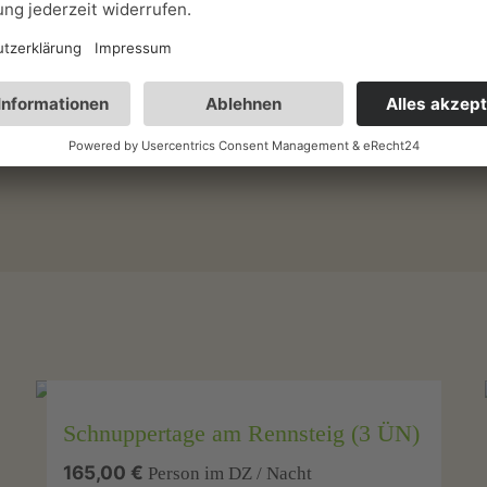
Schnuppertage am Rennsteig (3 ÜN)
165,00 €
Person im DZ / Nacht