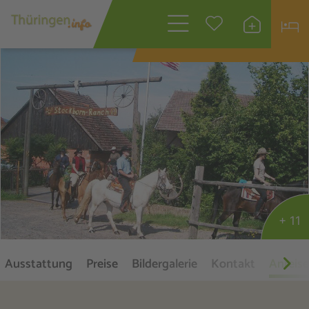
Wonach suchen
Sie?
+ 11
Ausstattung
Preise
Bildergalerie
Kontakt
Anreise