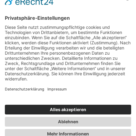
Service & Tipps
Urlaubsservice
Bücher, Karten & CD's
Ihre Anreise
Wetter
Links
Nutzungsbedingungen
Impressum
Datenschutz
Rennsteig.de
Sachsen-Anhalt.info
Reiseoasen.de