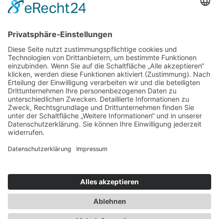
Service & Tipps
Urlaubsservice
Bücher, Karten & CD's
Ihre Anreise
Wetter
Links
Nutzungsbedingungen
Impressum
Datenschutz
Rennsteig.de
Sachsen-Anhalt.info
Reiseoasen.de