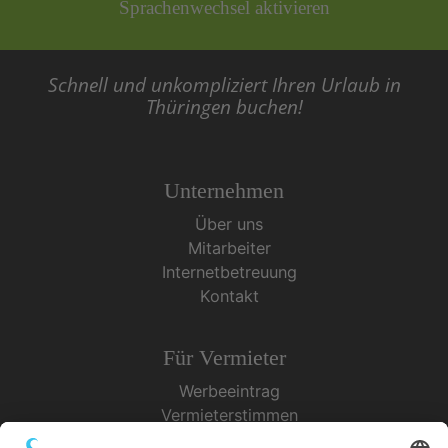
Sprachenwechsel aktivieren
Schnell und unkompliziert Ihren Urlaub in
Thüringen buchen!
Unternehmen
Über uns
Mitarbeiter
Internetbetreuung
Kontakt
Für Vermieter
Werbeeintrag
Vermieterstimmen
Erfolgreich Vermieten