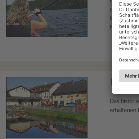
Kanuverleih
der besonde
B. Tagestou
Mehrtagest
Wasserk
Das histori
erhaltenen 