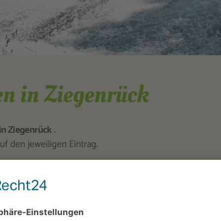
en in Ziegenrück
in Ziegenrück
.
uf den jeweiligen Eintrag.
Wasserziege