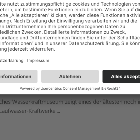
 ab Ziegenrück auf dem Hohenwartestausee - Ihr Wasser
ren Art. Für jeden Typ gibt es unterschiedliche Tourenvor
r für Genießer, sportliche Tagestouren, Angeltour oder
ouren.
raftmuseum Ziegenrück
sches Wasserkraftmuseum zeigt eines der ältesten noch i
Laufwasser-Kraftwerke ...