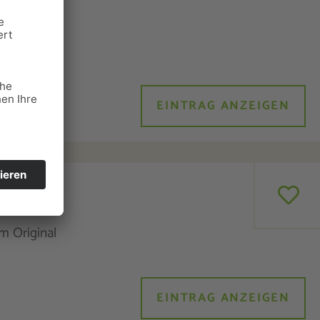
erlebnis
schläge, z.
EINTRAG ANZEIGEN
m Original
EINTRAG ANZEIGEN