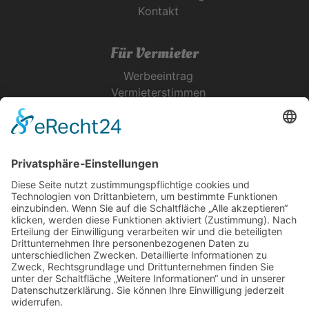
Kontakt
Für Vermieter
Werbeeintrag
Vermieterstimmen
Erfolgreich Vermieten
Service & Tipps
Urlaubsservice
Bücher, Karten & CD's
Ihre Anreise
Wetter
Links
Nutzungsbedingungen
Impressum