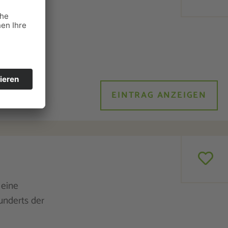
stadt leben
tzte
rojekte,
EINTRAG ANZEIGEN
 eine
underts der