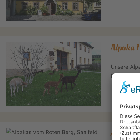
Alpaka H
Unsere Alpa
Jeder kann m
Alpakas 