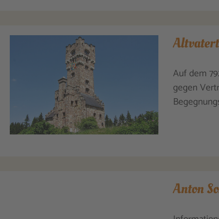
Altvater
Auf dem 792
gegen Vertr
Begegnungs
Anton S