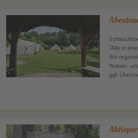
Abenteue
Schlauchboo
"Alle in ei
Wir organis
Wasser- und
ggf. Überna
Aktivpar