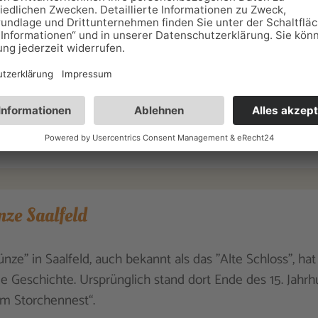
akafarm vom Roten Berg in der Nähe von Saalfeld/Rudol
s und vier Lamas. Die Farm bietet verschiedene tiergestü
 & Events, wie Alpakawanderungen, Kindergarten-& Schulp
tstage, Alpaka-Fotoshootings, Weidepicknicks an.
ze Saalfeld
nze" in Saalfeld, auch bekannt als das "Alte Schloss", hat
de Geschichte. Ursprünglich stand dort Ende des 15. Jahrh
m Storchennest“.