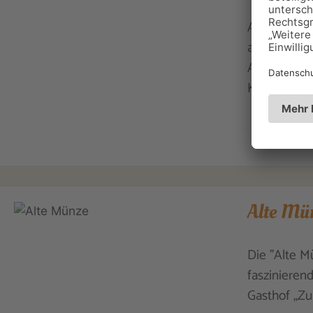
Auf der Alp
acht Alpaka
Aktivitäten
Kindergebur
Alte Mün
Die "Alte Mü
faszinieren
Gasthof „Zu