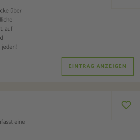
ücke über
liche
, auf
ld
 jeden!
EINTRAG ANZEIGEN
fasst eine