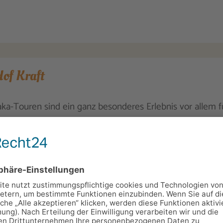
of Kraft
ka-Touren sind ein ganz besonderes Erlebnis vor allem fü
al die Alpakas an der Leine führen sowie die Tiere streich
vom Roten Berg