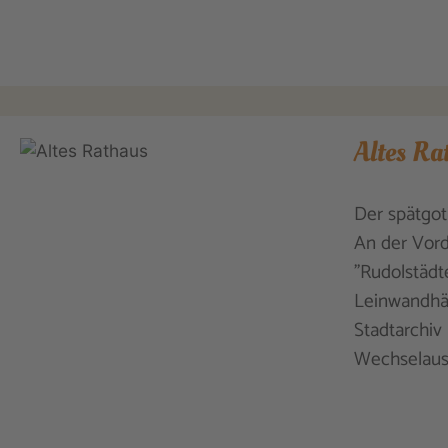
Altes Ra
Der spätgot
An der Vord
"Rudolstädt
Leinwandhän
Stadtarchiv 
Wechselauss