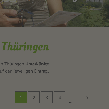
 Thüringen
in Thüringen
Unterkünfte
f den jeweiligen Eintrag..
1
2
3
4
…