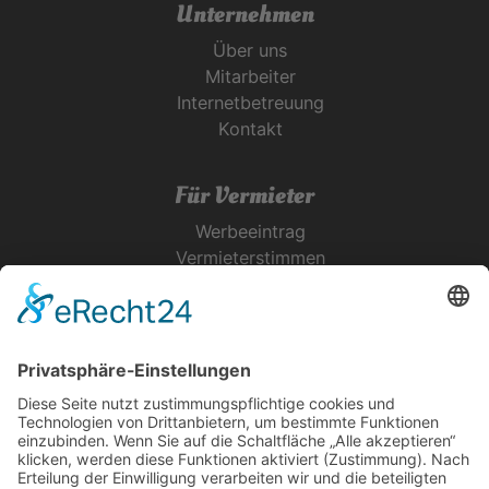
Unternehmen
Über uns
Mitarbeiter
Internetbetreuung
Kontakt
Für Vermieter
Werbeeintrag
Vermieterstimmen
Erfolgreich Vermieten
Service & Tipps
Urlaubsservice
Bücher, Karten & CD's
Ihre Anreise
Wetter