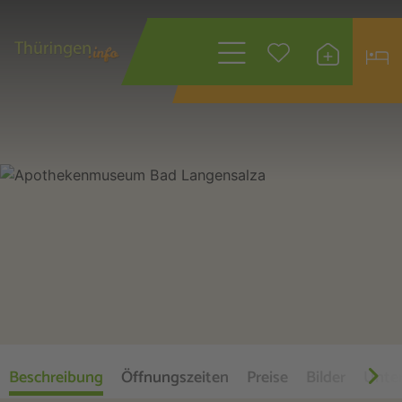
Wonach suchen
Sie?
Beschreibung
Öffnungszeiten
Preise
Bilder
Unte