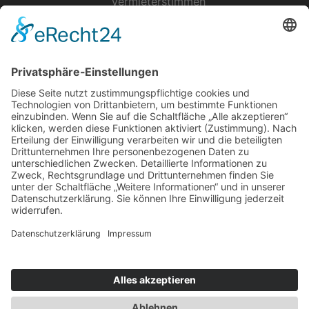
Vermieterstimmen
Erfolgreich Vermieten
Service & Tipps
Urlaubsservice
Bücher, Karten & CD's
Ihre Anreise
Wetter
Links
Nutzungsbedingungen
Impressum
Datenschutz
Rennsteig.de
Sachsen-Anhalt.info
Reiseoasen.de