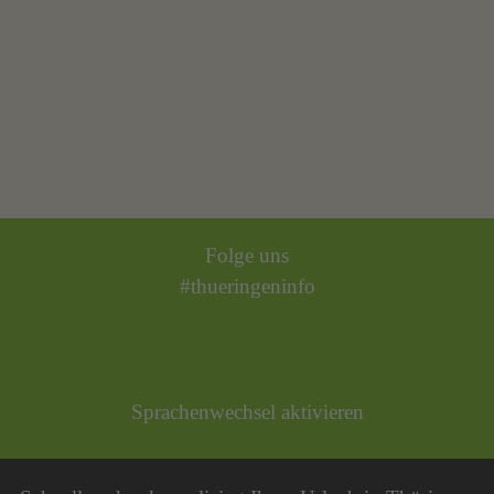
Folge uns
#thueringeninfo
Sprachenwechsel aktivieren