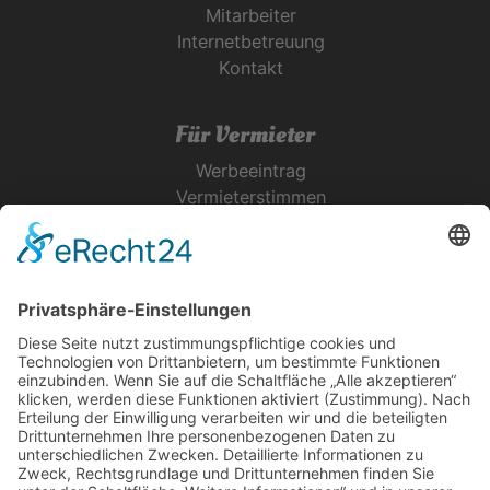
Mitarbeiter
Internetbetreuung
Kontakt
Für Vermieter
Werbeeintrag
Vermieterstimmen
Erfolgreich Vermieten
Service & Tipps
Urlaubsservice
Bücher, Karten & CD's
Ihre Anreise
Wetter
Links