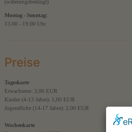
(witterungsbedingt)
Montag - Sonntag:
13.00 - 19.00 Uhr
Preise
Tageskarte
Erwachsene: 3,00 EUR
Kinder (4-13 Jahre): 1,00 EUR
Jugendliche (14-17 Jahre): 2,00 EUR
Wochenkarte