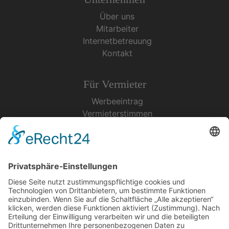
Über uns
Mitarbeiter
Internetbetreuung
Kontakt
Für Vermieter
Werbeeintrag
Vermieterstimmen
Erfolgreich Vermieten
Service & Tipps
Urlaubsservice
Bücher, Karten & CD's
Ihre Anreise
Wetter