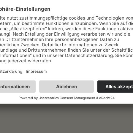
he
sthöfe (2)
Ferienwohnungen (6)
Ferienhäuser (3)