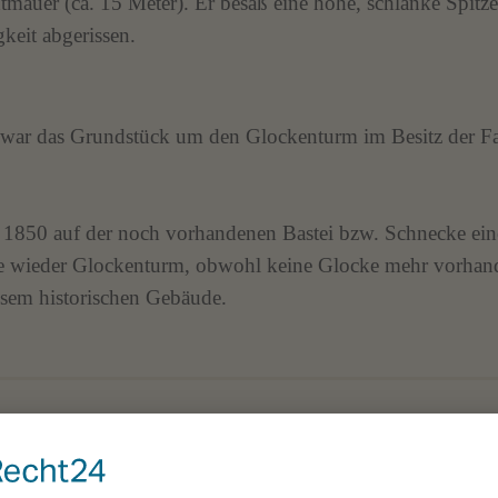
auer (ca. 15 Meter). Er besaß eine hohe, schlanke Spitze,
eit abgerissen.
 war das Grundstück um den Glockenturm im Besitz der Fa
m 1850 auf der noch vorhandenen Bastei bzw. Schnecke ei
e wieder Glockenturm, obwohl keine Glocke mehr vorhan
esem historischen Gebäude.