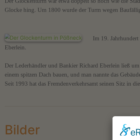
Der Glockenturm war etwa doppelt so hoch wie die Stadtm
Glocke hing. Um 1800 wurde der Turm wegen Baufälligk
Im 19. Jahrhundert
Eberlein.
Der Lederhändler und Bankier Richard Eberlein ließ u
einem spitzen Dach bauen, und man nannte das Gebäud
Seit 1993 hat das Fremdenverkehrsamt seinen Sitz in di
Bilder