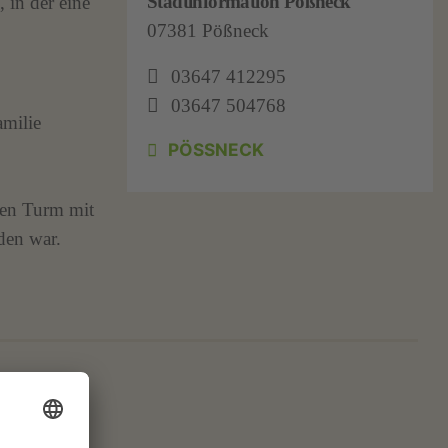
Stadtinformation Pößneck
 in der eine
07381 Pößneck
03647 412295
03647 504768
milie
PÖSSNECK
nen Turm mit
den war.