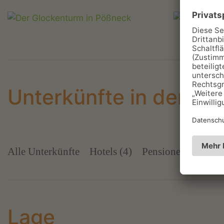
Unterkünfte in der Nä
Alle Unterkünfte
Hotels (4)
Pensionen (4)
Ga
Lage