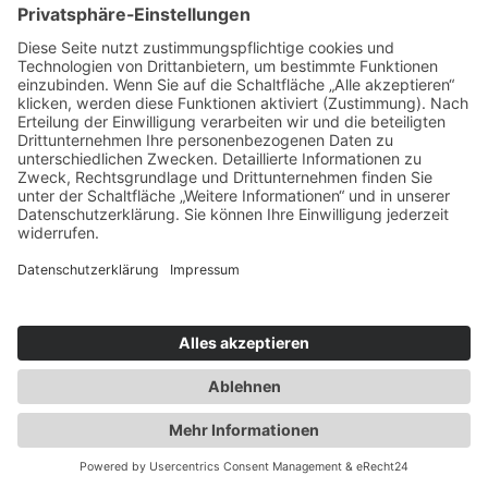
Urlaubsservice
Bücher, Karten & CD's
Ihre Anreise
Wetter
Links
Nutzungsbedingungen
Impressum
Datenschutz
Rennsteig.de
Sachsen-Anhalt.info
Reiseoasen.de
2026 Internet-Service-Community
©
|
Cookie-Einstellungen