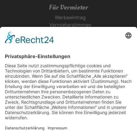
Für Vermieter
Werbeeintrag
Vermieterstimmen
Erfolgreich Vermieten
Service & Tipps
Urlaubsservice
Bücher, Karten & CD's
Ihre Anreise
Wetter
Links
Nutzungsbedingungen
Impressum
Datenschutz
Rennsteig.de