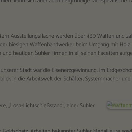
iert, kann sich aber auch tiefgründige fachspezifische D
ern Ausstellungsfläche werden über 460 Waffen und za
k der hiesigen Waffenhandwerker beim Umgang mit Holz 
 und heutigen Suhler Firmen in all seinen Facetten aufge
 unserer Stadt war die Eisenerzgewinnung. Im Erdgescho
blick in die Arbeitswelt der Schäfter, Systemmacher und
e, „Irosa-Lichtschießstand“, einer Suhler
er Goldschatz, Arbeiten bekannter Suhler Medailleure sow