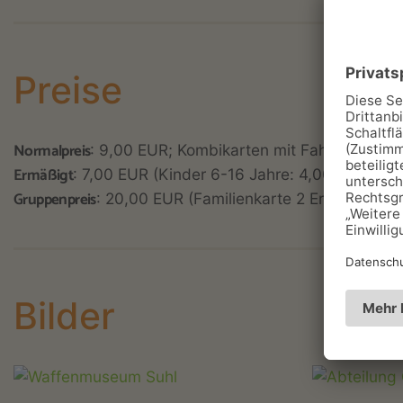
Preise
Normalpreis
: 9,00 EUR; Kombikarten mit Fahrzeugmu
Ermäßigt
: 7,00 EUR (Kinder 6-16 Jahre: 4,00 EUR); 
Gruppenpreis
: 20,00 EUR (Familienkarte 2 Erw. + 2 Kin
Bilder