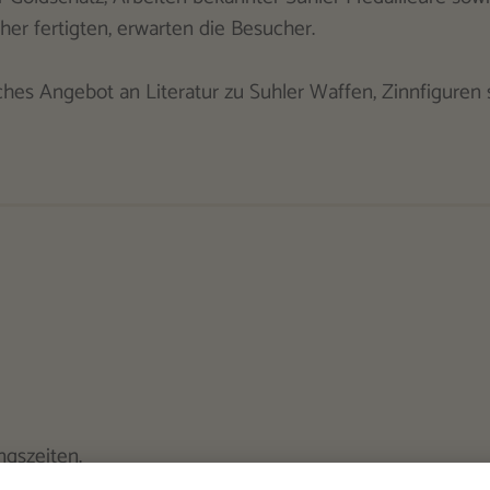
er fertigten, erwarten die Besucher.
es Angebot an Literatur zu Suhler Waffen, Zinnfiguren
gszeiten.