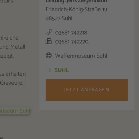
Leitung: Jens Ziegenhahn
etails
Friedrich-König-Straße 19
98527 Suhl
03681 742218
hlreiche
03681 742220
und Metall
zeigt.
Waffenmuseum Suhl
SUHL
ss erhalten
 Graveure.
JETZT ANFRAGEN
ie