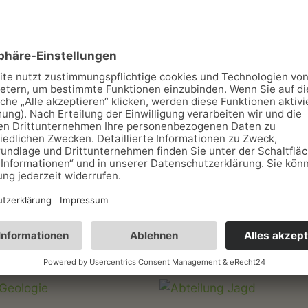
seum: 16,00 EUR
Kombikarten mit Fahrzeugmuseum: 13,00 EUR
der)