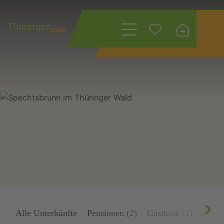
Wonach suchen
Sie?
Alle Unterkünfte
Pensionen (2)
Gasthöfe (1)
Ferie