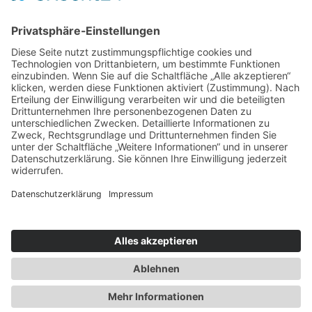
Service & Tipps
Urlaubsservice
Bücher, Karten & CD's
Ihre Anreise
Wetter
Links
Nutzungsbedingungen
Impressum
Datenschutz
Rennsteig.de
Sachsen-Anhalt.info
Reiseoasen.de
2026 Internet-Service-Community
©
|
Cookie-Einstellungen