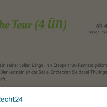
ke Tour (4 ÜN)
ab 
Person im 
 in seiner vollen Länge. In 3 Etappen 180 Rennsteigkilo
 Blankenstein an der Saale. Entdecken Sie dabei Thüring
aft.
em Mountainbike
appen