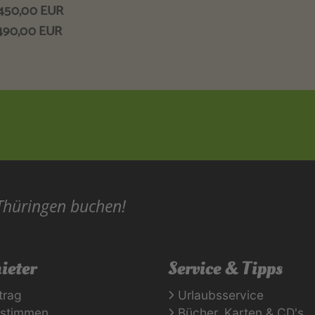
b 450,00 EUR
b 490,00 EUR
 Thüringen buchen!
ieter
Service & Tipps
trag
Urlaubsservice
rstimmen
Bücher, Karten & CD's