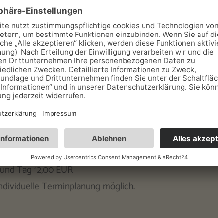
km
sberg, Rennsteiggarten Oberhof, Rennsteigmuseum, Neu
chtspunkte entlang der Strecke
et:
Frühstück
"
art und
 und Tag 12,00 EUR
ndividuelle Terminplanung möglich.