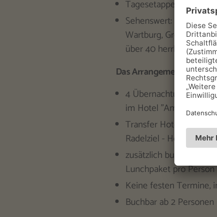
Tagesetappen: ca. 60 
Sehenswert:
Wartburg, Großer Insel
über 40 herrliche Aussi
Das Arrangement beinhalt
4 Übernachtungen mit 
im Hotel "Am Kleeberg
Transfer Hotel - Radelst
Radelziel - Hotel
zusätzlich buchbar:
Lunchpaket pro Person
Keine festen Termine, i
Buchbar ab 2 Personen