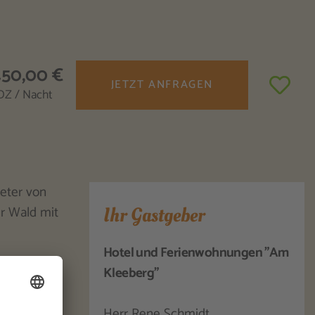
450,00 €
JETZT ANFRAGEN
DZ / Nacht
meter von
er Wald mit
Ihr Gastgeber
Hotel und Ferienwohnungen "Am
Kleeberg"
Herr Rene Schmidt