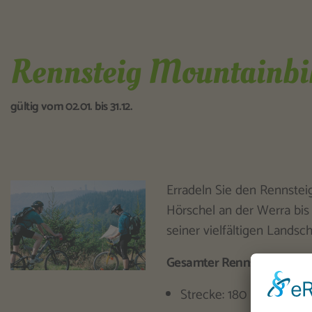
Rennsteig Mountainbi
gültig vom 02.01. bis 31.12.
Erradeln Sie den Rennsteig
Hörschel an der Werra bis
seiner vielfältigen Landsch
Gesamter Rennsteig mit d
Strecke: 180 km in 3 Et