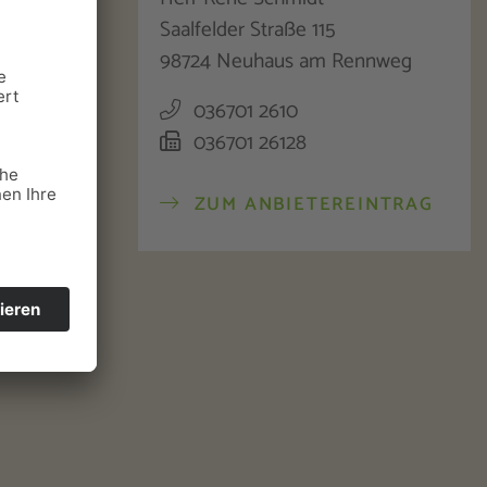
Saalfelder Straße 115
98724 Neuhaus am Rennweg
stadt und
036701 2610
036701 26128
ZUM ANBIETEREINTRAG