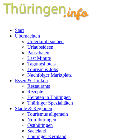
Start
Übernachten
Unterkunft suchen
Urlaubsideen
Pauschalen
Last Minute
Tagungshotels
Tourismus-Jobs
Nachfolger Marktplatz
Essen & Trinken
Restaurants
Rezepte
Heiraten in Thüringen
Thüringer Spezialitäten
Städte & Regionen
Tourismus allgemein
Nordthüringen
Ostthüringen
Saaleland
Thüringer Kernland