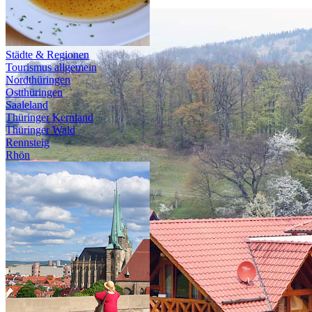
Städte & Regionen
Tourismus allgemein
Nordthüringen
Ostthüringen
Saaleland
Thüringer Kernland
Thüringer Wald
Rennsteig
Rhön