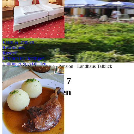
Essen & Trinken
Restaurants
Rezepte
Heiraten in Thüringen
Thüringer Spezialitäten
Boutique B&B - Gästehaus - Pension - Landhaus Talblick
Sonderpreis ab 7
Übernachtungen
gültig vom 01.01. bis 31.12.
ab 44,50 €
Person im DZ / Nacht
Jetzt Anfragen