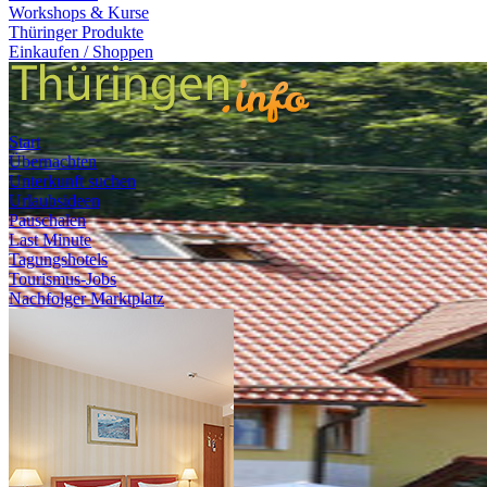
Workshops & Kurse
Thüringer Produkte
Einkaufen / Shoppen
Start
Übernachten
Unterkunft suchen
Urlaubsideen
Pauschalen
Last Minute
Tagungshotels
Tourismus-Jobs
Nachfolger Marktplatz