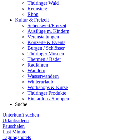
Thüringer Wald
Rennsteig
Rhön
Kultur & Freizeit
Sehenswert/Freizeit
Ausflüge m. Kindern
Veranstaltungen
Konzerte & Events
Burgen / Schlösser
Thüringer Museen
Thermen / Bäder
Radfahren
Wandern
Wasserwandern
Winterurlaub
Workshops & Kurse
Thüringer Produkte
Einkaufen / Shoppen
Suche
Unterkunft suchen
Urlaubsideen
Pauschalen
Last Minute
Tagungshotels