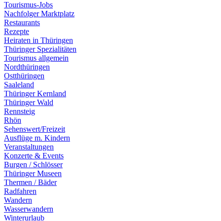
Tourismus-Jobs
Nachfolger Marktplatz
Restaurants
Rezepte
Heiraten in Thüringen
Thüringer Spezialitäten
Tourismus allgemein
Nordthüringen
Ostthüringen
Saaleland
Thüringer Kernland
Thüringer Wald
Rennsteig
Rhön
Sehenswert/Freizeit
Ausflüge m. Kindern
Veranstaltungen
Konzerte & Events
Burgen / Schlösser
Thüringer Museen
Thermen / Bäder
Radfahren
Wandern
Wasserwandern
Winterurlaub