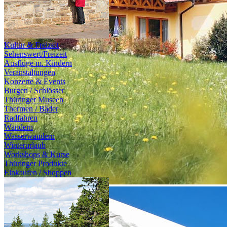
Kultur & Freizeit
Sehenswert/Freizeit
Ausflüge m. Kindern
Veranstaltungen
Konzerte & Events
Burgen / Schlösser
Thüringer Museen
Thermen / Bäder
Radfahren
Wandern
Wasserwandern
Winterurlaub
Workshops & Kurse
Thüringer Produkte
Einkaufen / Shoppen