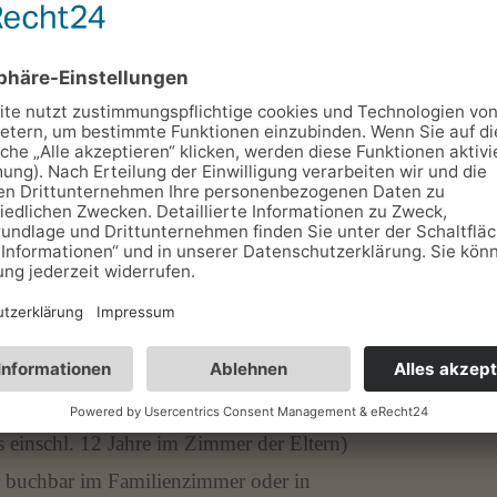
ühstücksbuffet mit Sekt
erbuffet
NKLUSIVE:
Spa
e
chen Bereichen
m Doppelzimmer Landseite
lnutzung auf Anfrage
 einschl. 12 Jahre im Zimmer der Eltern)
ur buchbar im Familienzimmer oder in