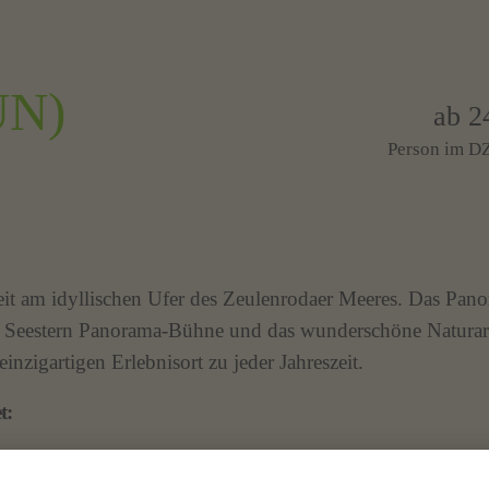
ÜN)
ab 2
Person im DZ
eit am idyllischen Ufer des Zeulenrodaer Meeres. Das Pan
ie Seestern Panorama-Bühne und das wunderschöne Natura
inzigartigen Erlebnisort zu jeder Jahreszeit.
t:
ohlfühlambiente