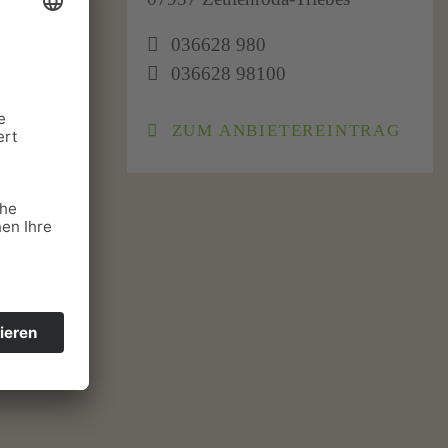
036628 980
036628 98100
ZUM ANBIETEREINTRAG