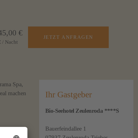
45,00 €
JETZT ANFRAGEN
 / Nacht
orama Spa,
Ihr Gastgeber
real machen
Bio-Seehotel Zeulenroda ****S
Bauerfeindallee 1
07937 Zeulenroda-Triebes