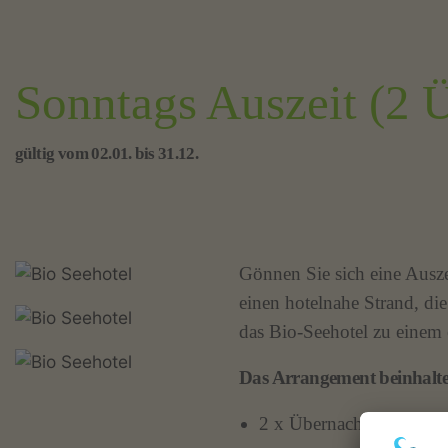
Sonntags Auszeit (2 
gültig vom 02.01. bis 31.12.
Gönnen Sie sich eine Ausz
einen hotelnahe Strand, d
das Bio-Seehotel zu einem e
Das Arrangement beinhalte
2 x Übernachtung im W