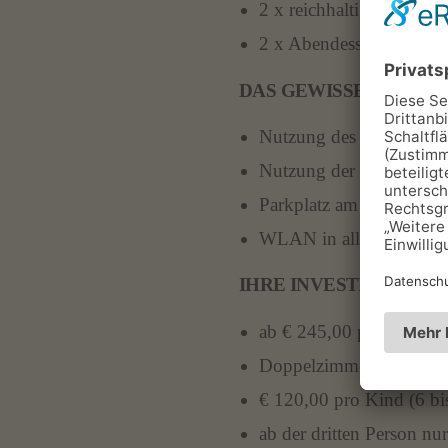
2 x reichhaltiges Bio-Fr
2 x Abendessen als Dinn
DAS GEWISSE EXTRA I
Nutzung des Panorama 
Nutzung der Sports Bas
Parkplatz am Haus
WLAN in allen öffentli
IHRE INVESTITION:
ab € 245,00 pro Erw. i
Doppelzimmer zur Einze
€ 120,00 pro Kind (6 bis
ab der dritten Person n