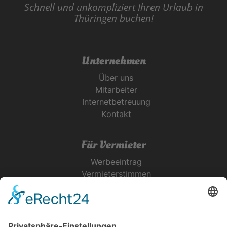
Schnell und unkompliziert Ihren Urlaub in
Thüringen buchen!
Unternehmen
Über uns
Mitarbeiter
Internetbetreuung
Kontakt
Für Vermieter
Werbeeintrag
Vermieterstimmen
Erfolgreich Vermieten
Service & Tipps