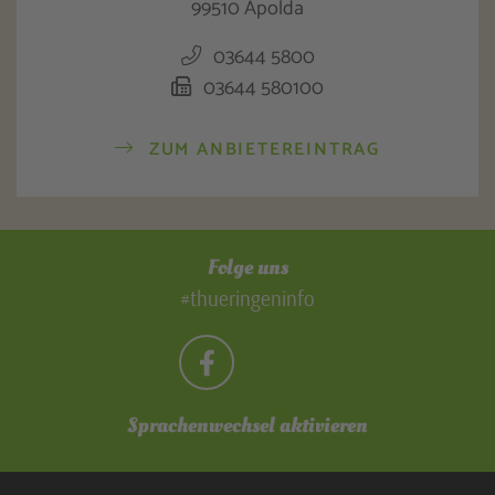
99510 Apolda
03644 5800
03644 580100
ZUM ANBIETEREINTRAG
Folge uns
#thueringeninfo
Sprachenwechsel aktivieren