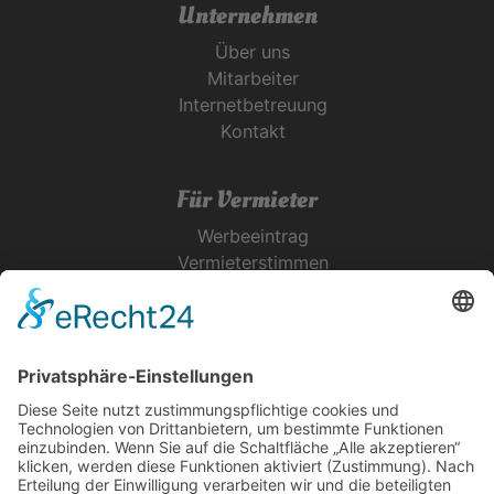
Unternehmen
Über uns
Mitarbeiter
Internetbetreuung
Kontakt
Für Vermieter
Werbeeintrag
Vermieterstimmen
Erfolgreich Vermieten
Service & Tipps
Urlaubsservice
Bücher, Karten & CD's
Ihre Anreise
Wetter