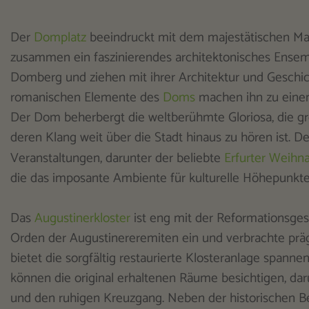
Der
Domplatz
beeindruckt mit dem majestätischen Mar
zusammen ein faszinierendes architektonisches Ensem
Domberg und ziehen mit ihrer Architektur und Geschic
romanischen Elemente des
Doms
machen ihn zu einem
Der Dom beherbergt die weltberühmte Gloriosa, die grö
deren Klang weit über die Stadt hinaus zu hören ist. D
Veranstaltungen, darunter der beliebte
Erfurter Weihn
die das imposante Ambiente für kulturelle Höhepunkte
Das
Augustinerkloster
ist eng mit der Reformationsgesc
Orden der Augustinereremiten ein und verbrachte präg
bietet die sorgfältig restaurierte Klosteranlage span
können die original erhaltenen Räume besichtigen, dar
und den ruhigen Kreuzgang. Neben der historischen B