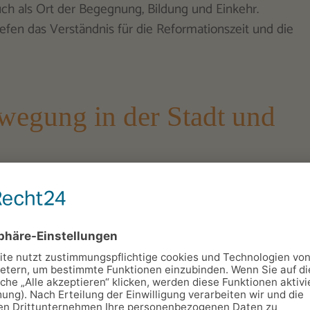
auch als Ort der Begegnung, Bildung und Einkehr.
efen das Verständnis für die Reformationszeit und die
ewegung in der Stadt und
v zu sein und dabei die Umgebung zu entdecken. Der
en, die entlang des Flusses durch malerische
pannten Ausflügen ein, während längere Strecken
Läufer schätzen die Strecke entlang der Gera, da sie
.