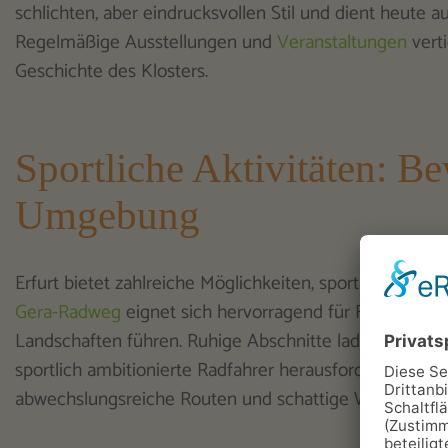
schlichten, aber eindrucksvollen Stil und dient heute 
Regelmäßige Ausstellungen und
Veranstaltungen
verti
Geschichte des Klosters.
Sportliche Aktivitäten: B
Umgebung
Erfurt bietet zahlreiche Möglichkeiten, sportlich akti
Gera-Radweg
eignet sich hervorragend für Fahrradtour
Landschaften führen. Ruhige Abschnitte laden zu ents
sportlich ambitionierte Radfahrer herausfordern. Auch 
abwechslungsreiche Routen und schattige Wege bietet