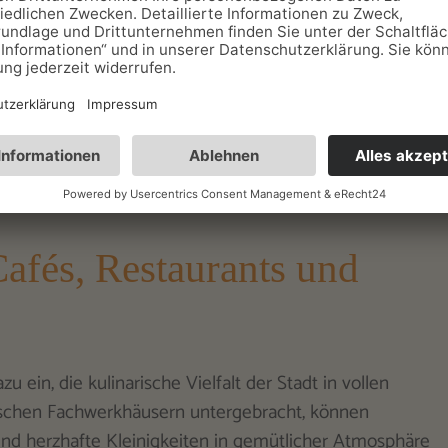
n in den Kletterparks der Region seine Kondition und
verbinden sportliche Aktivität mit einem Hauch von
 Für Wassersport oder eine erfrischende Abkühlung sind
eden etwas dabei ist – egal, ob man entspannt die Natur
 sucht.
Cafés, Restaurants und
zu ein, die kulinarische Vielfalt der Stadt in vollen
rischen Fachwerkhäusern untergebracht, können
d herzhafte Kleinigkeiten in gemütlicher Atmosphäre