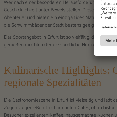
Wer nach einer besonderen Herausforderung sucht, kan
Geschicklichkeit unter Beweis stellen. Diese Anlagen 
Abenteuer und bieten ein einzigartiges Naturerlebnis.
die Schwimmbäder der Stadt bestens geeignet.
Das Sportangebot in Erfurt ist so vielfältig, dass für j
genießen möchte oder die sportliche Herausforderung
Kulinarische Highlights: 
regionale Spezialitäten
Die Gastronomieszene in Erfurt ist vielseitig und lädt da
Zügen zu genießen. In charmanten Cafés, oft in histo
Besucher exzellenten Kaffee, hausgemachte Kuchen un