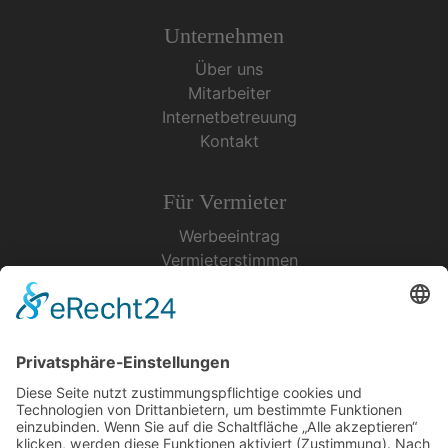
Unternehmen
Über uns
Mitarbeiter
Internetbetreuung
Kontakt
Für Vermieter
Werbeeintrag
Vermieterstimmen
Erfolgreich Vermieten
Service & Tipps
Urlaubsservice
Bücher, Karten & CD's
Ihre Anreise