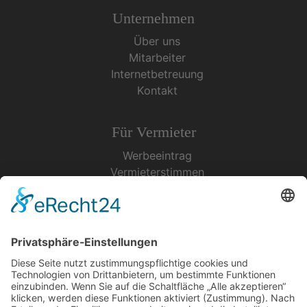
Unternehmen
Über uns
Mitarbeiter
Internetbetreuung
Kontakt
Für Vermieter
Werbeeintrag
Vermieterstimmen
Erfolgreich Vermieten
Service & Tipps
Urlaubsservice
Bücher, Karten & CD's
Ihre Anreise
Wetter