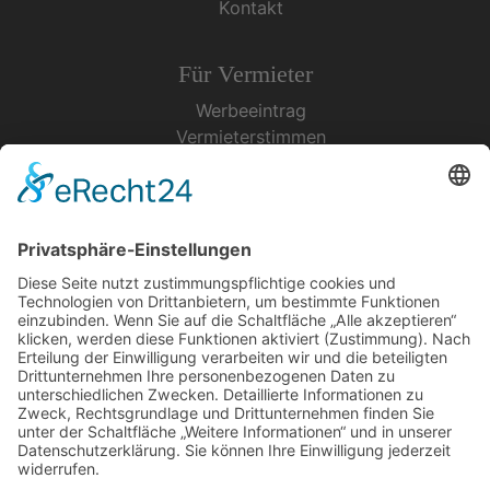
Kontakt
Für Vermieter
Werbeeintrag
Vermieterstimmen
Erfolgreich Vermieten
Service & Tipps
Urlaubsservice
Bücher, Karten & CD's
Ihre Anreise
Wetter
Links
Nutzungsbedingungen
Impressum