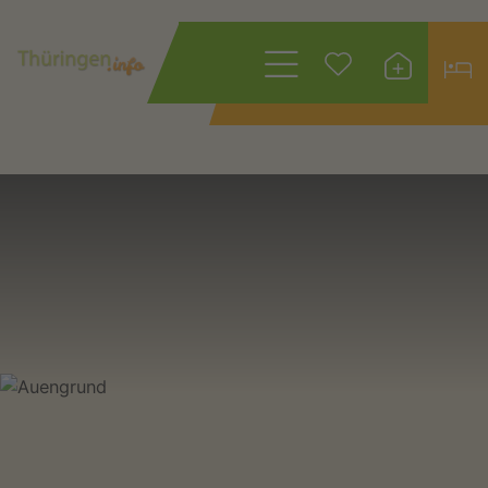
Restaurants / Gaststätten
in Auengrund
Wonach suchen
Sie?