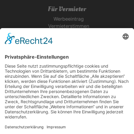
Für Vermieter
Werbeeintrag
Vermieterstimmen
Erfolgreich Vermieten
Service & Tipps
Urlaubsservice
Bücher, Karten & CD's
Ihre Anreise
Wetter
Links
Nutzungsbedingungen
Impressum
Datenschutz
Rennsteig.de