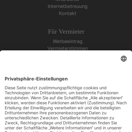
Internetbetreuung
Kontakt
Für Vermieter
Werbeeintrag
Vermieterstimmen
Erfolgreich Vermieten
Service & Tipps
Urlaubsservice
Bücher, Karten & CD's
Ihre Anreise
Wetter
Links