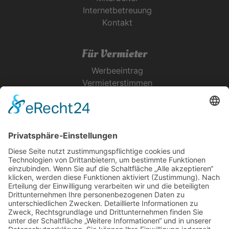
Internetbetreuung
Kontakt
Für Vermieter
Werbeeintrag
Vermieterstimmen
Erfolgreich Vermieten
Service & Tipps
Urlaubsservice
Bücher, Karten & CD's
Ihre Anreise
Wetter
Links
Nutzungsbedingungen