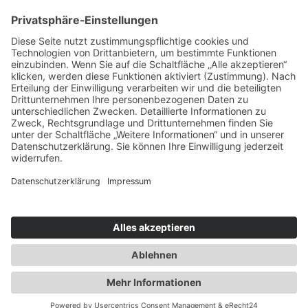
Service & Tipps
Urlaubsservice
Bücher, Karten & CD's
Ihre Anreise
Wetter
Links
Nutzungsbedingungen
Impressum
Datenschutz
Rennsteig.de
Sachsen-Anhalt.info
Reiseoasen.de
2026 Internet-Service-Community
©
|
Cookie-Einstellungen