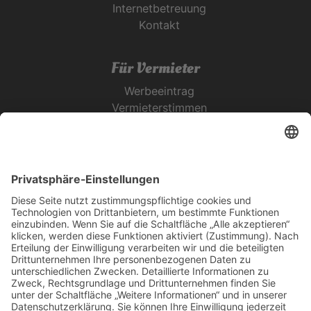
Internetbetreuung
Kontakt
Für Vermieter
Werbeeintrag
Vermieterstimmen
Erfolgreich Vermieten
Service & Tipps
Urlaubsservice
Bücher, Karten & CD's
Ihre Anreise
Wetter
Links
Nutzungsbedingungen