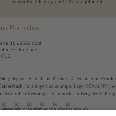
Es wurden 3 Einträge auf 1 Seiten gefunden.
aus Hornschuch
raße 31, 98528 Suhl
auter-Heidersbach
1705
4
ald gelegenes Ferienhaus für bis zu 4 Personen im Erholu
Heidersbach. In ruhiger und sonniger Lage (650 m NN) be
e des Großen Beerberges, dem höchsten Berg des Thüring