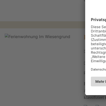
Ferienw
Wiesengr
OT Goldl
03681 42
Personen: 
Ferienwohnu
Ausstattung
klassifiziert