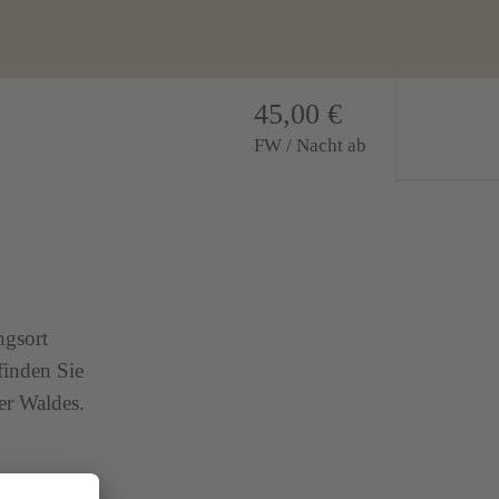
45,00 €
FW / Nacht ab
ngsort
finden Sie
er Waldes.