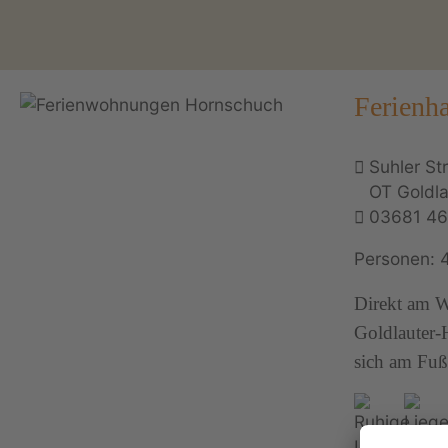
Ferienh
Suhler St
OT Goldl
03681 46
Personen: 
Direkt am W
Goldlauter-
sich am Fuß