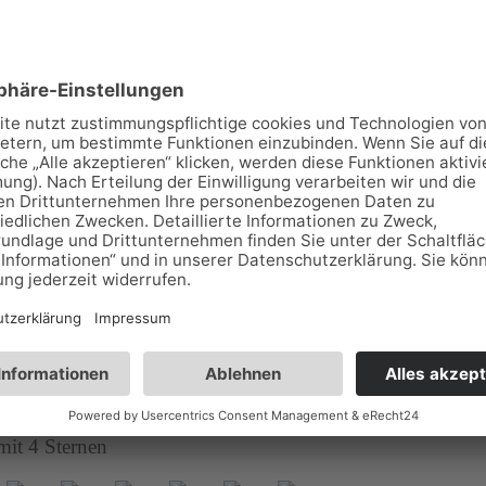
ohnung "Im Wiesengrund" ****
und 14, 98528 Suhl
auter-Heidersbach
3981
2
ng für 2 Personen in ruhiger Lage von Goldlauter-Heider
 inkl. WLAN; eigene Terrasse & Liegewiese; Blick ins Grü
 mit 4 Sternen