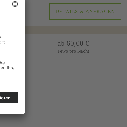
DETAILS & ANFRAGEN
ab 60,00 €
Fewo pro Nacht
sbach; Top-
ne;