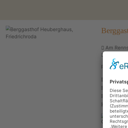
Berggas
Am Rennst
03623 30
Personen: 
Der Berggas
Rennsteig /
Ferienwohnu
Küche.