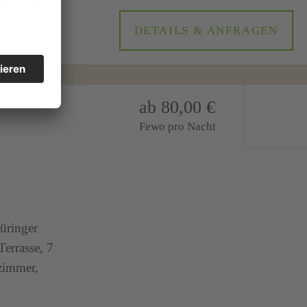
DETAILS & ANFRAGEN
ab 80,00 €
Fewo pro Nacht
üringer
errasse, 7
zimmer,