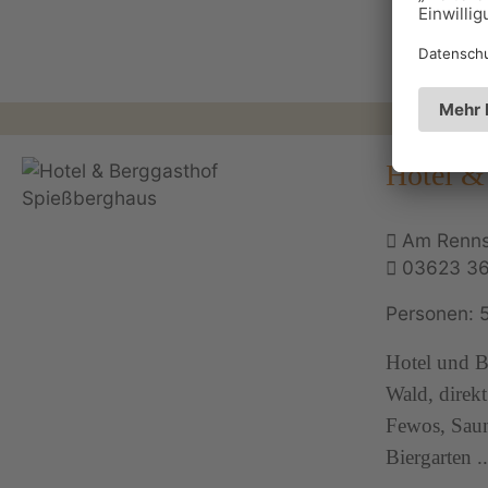
Hotel &
Am Rennst
03623 3
Personen: 
Hotel und Be
Wald, direk
Fewos, Saun
Biergarten ..