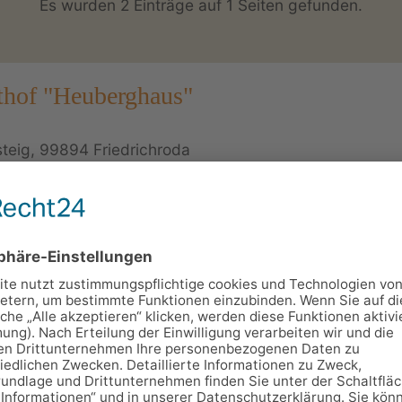
Es wurden 2 Einträge auf 1 Seiten gefunden.
thof "Heuberghaus"
eig, 99894 Friedrichroda
4 492
16
thof "Heuberghaus" befindet sich unweit von Friedrichrod
 Thüringer Wald. Das Haus verfügt über 5 gemütliche
ngen für 2 bis 4 Personen und einem Gasthof mit gutbürg