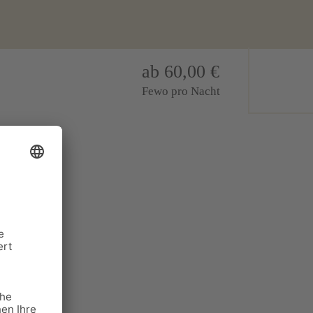
ab 60,00 €
Fewo pro Nacht
a direkt am
erlicher