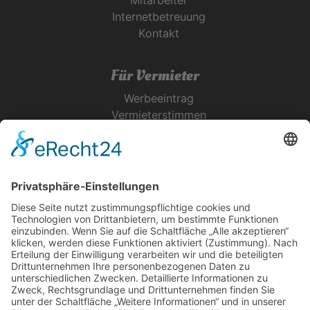
Mitarbeiter
Internetbetreuung
Kontakt
Für Vermieter
Werbeeintrag
Vermieterstimmen
Erfolgreich Vermieten
Service & Tipps
Urlaubsservice
Bücher, Karten & CD's
Ihre Anreise
Wetter
Links