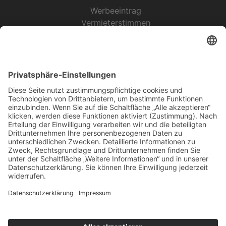
Werbeeintrag
Vermieterstimmen
Erfolgreich Vermieten
Service & Tipps
Urlaubsservice
Bücher, Karten & CD's
Ihre Anreise
Wetter
Links
Nutzungsbedingungen
Impressum
Datenschutz
Rennsteig.de
Sachsen-Anhalt.info