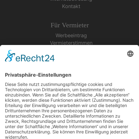
Kontakt
Für Vermieter
Werbeeintrag
Vermieterstimmen
Erfolgreich Vermieten
Service & Tipps
Urlaubsservice
Bücher, Karten & CD's
Ihre Anreise
Wetter
Links
Nutzungsbedingungen
Impressum