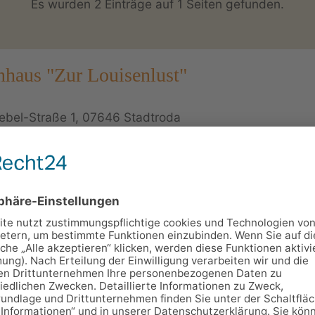
Es wurden 2 Einträge auf 1 Seiten gefunden.
nhaus "Zur Louisenlust"
ebel-Straße 1, 07646 Stadtroda
13200
10
nhaus verfügt mit Pension, geräumigen Restaurant und gr
orderlichen Kapazitäten für Tagungen, Feiern, Treffen und
gen jeglicher Art.