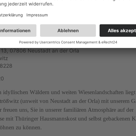
thof & Pension "Zur Einkehr"
 13, 07806 Neustadt an der Orla
itz
28228
20
 idyllischen Wäldern und weiten Wiesenlandschaften liegt 
trößwitz (unweit von Neustadt an der Orla) mit unserem G
 freuen uns, Sie in unserer familiären Atmosphäre auf der
se mit Thüringer Hausmannskost und selbst gebackenen 
wöhnen zu können.