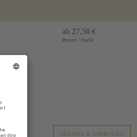
ab 27,50 €
Person / Nacht
oßem Saal
DETAILS & ANFRAGEN