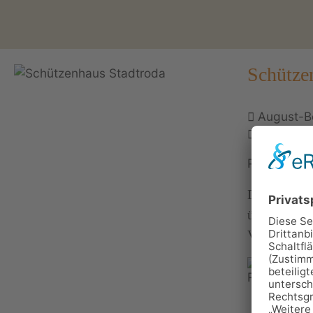
Schütze
August-B
036428 
Personen: 
Das Schütze
über die erf
Veranstaltun