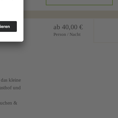
ab 40,00 €
Person / Nacht
das kleine
asthof und
Kuchen &