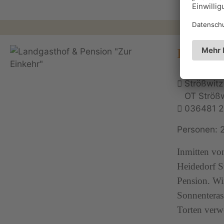
Landgas
Strößwitz
OT Strößw
036481 
Personen: 
Inmitten von
Heidedorf S
Pension. Wir
Sonnenteras
Torten ver