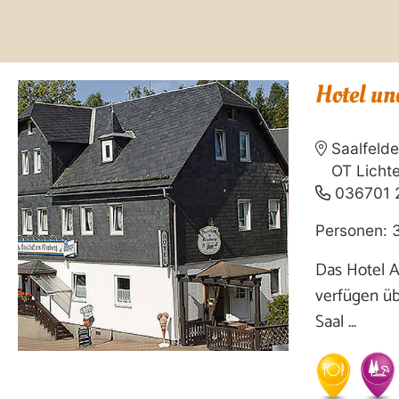
Hotel u
Saalfeld
OT Licht
036701 
Personen: 
Das Hotel A
verfügen üb
Saal ...