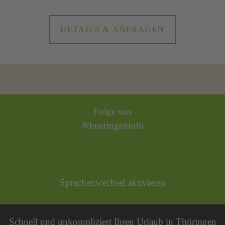
DETAILS & ANFRAGEN
Folge uns
#thueringeninfo
Sprachenwechsel aktivieren
Schnell und unkompliziert Ihren Urlaub in Thüringen