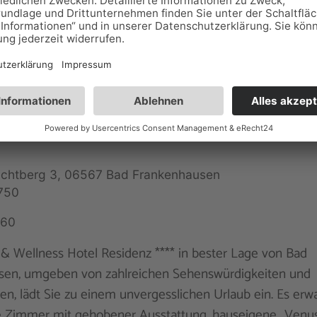
& Wellness Hotel Residenz ****
chtberg 3, 06567 Bad Frankenhausen
750
160
& Wellness Hotel Residenz **** in bester Lage von Bad
sen, umgeben von zahlreichen Sehenswürdigkeiten und
en, lädt Sie zu einem unvergesslichen Urlaub ein. Es erwa
 Zimmer mit gehobener Ausstattung, hauseigene „Venus