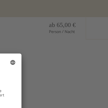
ab 65,00 €
Person / Nacht
iduellem
ändlich-
n