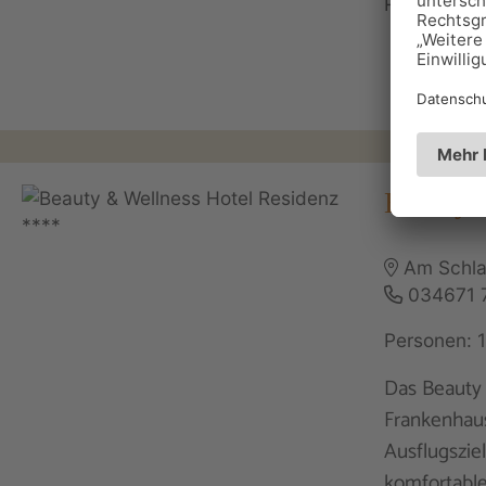
Beauty 
Am Schla
034671 
Personen: 
Das Beauty 
Frankenhau
Ausflugsziel
komfortable