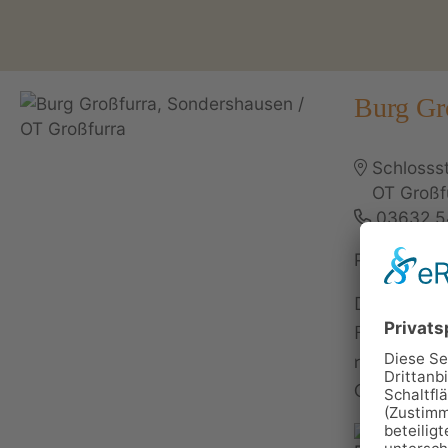
Burg Gr
Schlosss
OT Großf
03632 5
Personen: 
Die Burg Gr
Flair: gemü
rustikaler, 
Gemäuern so