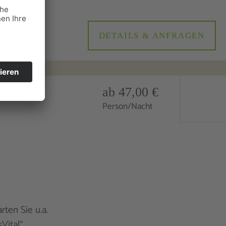
DETAILS & ANFRAGEN
ab 47,00 €
Person/Nacht
rten Sie u.a.
Vital“