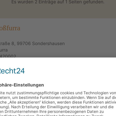
Es wurden 2 Einträge auf 1 Seiten gefunden.
oßfurra
traße 8, 99706 Sondershausen
urra
420002
26
oßfurra mit Gästezimmern & Fewos überrascht mit indiv
tlichem Kachelofen, altem Fachwerk, dicken Mauern und l
antiker Möblierung. Erleben Sie einen Urlaub in historische
wie das beliebtes Restaurant "Junker Schänke".