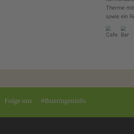
Therme mit
sowie ein R
Folge uns
#thueringeninfo